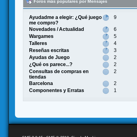
Foros más populares por Mensajes
Ayudadme a elegir: ¿Qué juego
9
me compro?
Novedades / Actualidad
6
Wargames
5
Talleres
4
Reseñas escritas
3
Ayudas de Juego
2
¿Qué os parece...?
2
Consultas de compras en
2
tiendas
Barcelona
2
Componentes y Erratas
1