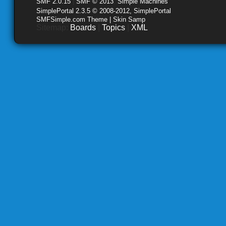
SMF 2.0.15
|
SMF © 2013
,
Simple Machines
SimplePortal 2.3.5 © 2008-2012, SimplePortal
SMFSimple.com Theme | Skin Samp
Sitemap:
Boards
|
Topics
|
XML