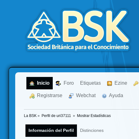
  Inicio
  Foro
Etiquetas
  Ezine
  Registrarse
  Webchat
  Ayuda
La BSK
»
Perfil de uri37111 
»
Mostrar Estadísticas
Información del Perfil
Distinciones