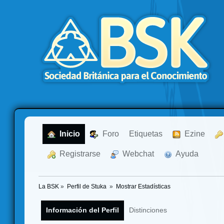
  Inicio
  Foro
Etiquetas
  Ezine
  Registrarse
  Webchat
  Ayuda
La BSK
»
Perfil de Stuka 
»
Mostrar Estadísticas
Información del Perfil
Distinciones