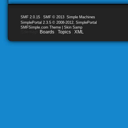
SMF 2.0.15
|
SMF © 2013
,
Simple Machines
SimplePortal 2.3.5 © 2008-2012, SimplePortal
SMFSimple.com Theme | Skin Samp
Sitemap:
Boards
|
Topics
|
XML