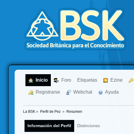
  Inicio
  Foro
Etiquetas
  Ezine
  Registrarse
  Webchat
  Ayuda
La BSK
»
Perfil de Pez 
»
Resumen
Información del Perfil
Distinciones