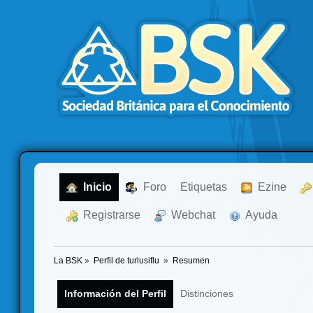
  Inicio
  Foro
Etiquetas
  Ezine
  Registrarse
  Webchat
  Ayuda
La BSK
»
Perfil de turlusiflu 
»
Resumen
Información del Perfil
Distinciones