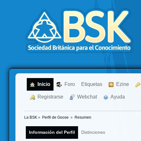
  Inicio
  Foro
Etiquetas
  Ezine
  Registrarse
  Webchat
  Ayuda
La BSK
»
Perfil de Goose 
»
Resumen
Información del Perfil
Distinciones