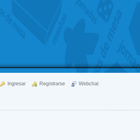
  Ingresar
  Registrarse
  Webchat