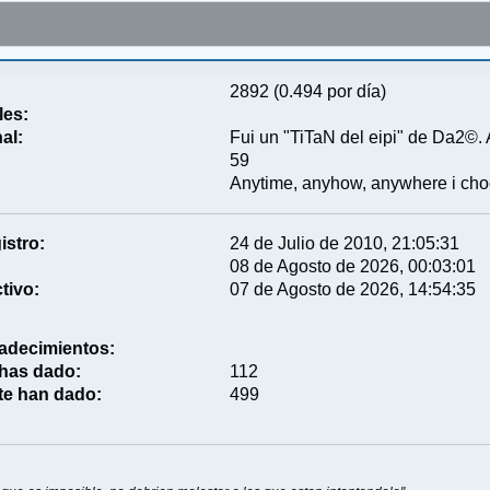
2892 (0.494 por día)
les:
al:
Fui un "TiTaN del eipi" de Da2©. 
59
Anytime, anyhow, anywhere i cho
istro:
24 de Julio de 2010, 21:05:31
08 de Agosto de 2026, 00:03:01
tivo:
07 de Agosto de 2026, 14:54:35
adecimientos:
 has dado:
112
te han dado:
499