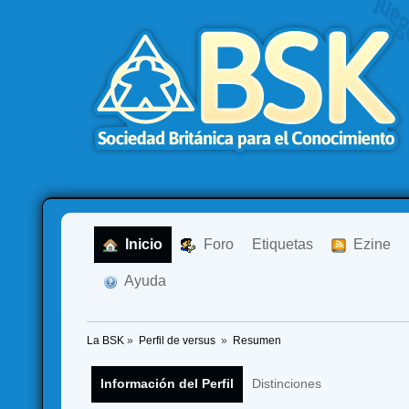
  Inicio
  Foro
Etiquetas
  Ezine
  Ayuda
La BSK
»
Perfil de versus 
»
Resumen
Información del Perfil
Distinciones