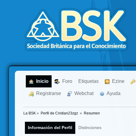
  Inicio
  Foro
Etiquetas
  Ezine
  Registrarse
  Webchat
  Ayuda
La BSK
»
Perfil de Cristian23zgz 
»
Resumen
Información del Perfil
Distinciones