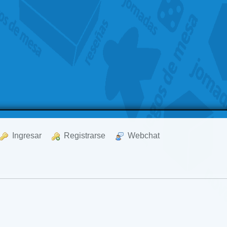
  Ingresar
  Registrarse
  Webchat