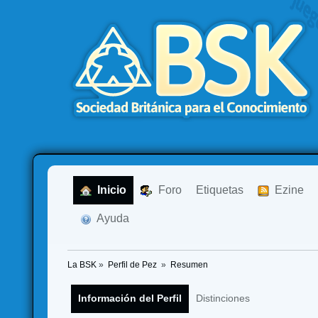
  Inicio
  Foro
Etiquetas
  Ezine
  Ayuda
La BSK
»
Perfil de Pez 
»
Resumen
Información del Perfil
Distinciones