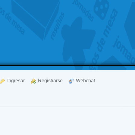
  Ingresar
  Registrarse
  Webchat