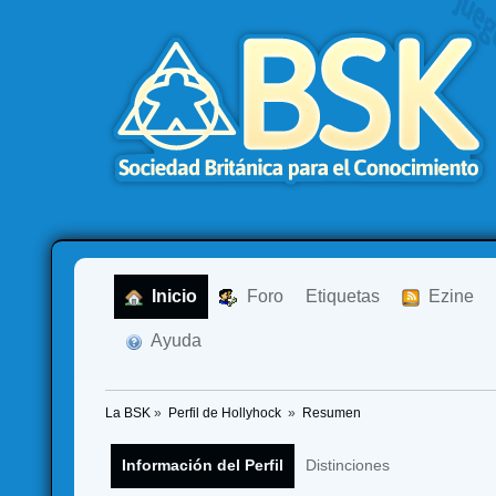
  Inicio
  Foro
Etiquetas
  Ezine
  Ayuda
La BSK
»
Perfil de Hollyhock 
»
Resumen
Información del Perfil
Distinciones