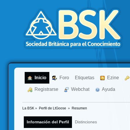
  Inicio
  Foro
Etiquetas
  Ezine
  Registrarse
  Webchat
  Ayuda
La BSK
»
Perfil de LtGoose 
»
Resumen
Información del Perfil
Distinciones