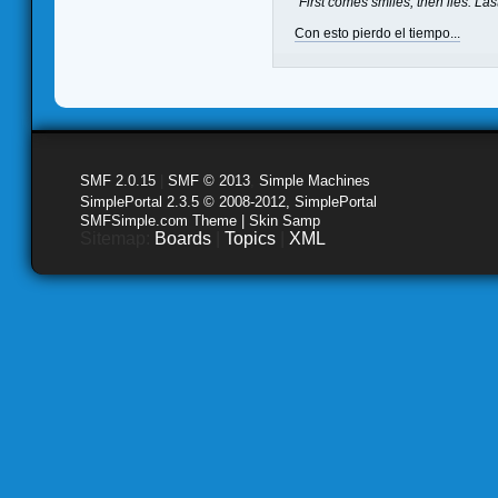
"First comes smiles, then lies. Last
Con esto pierdo el tiempo...
SMF 2.0.15
|
SMF © 2013
,
Simple Machines
SimplePortal 2.3.5 © 2008-2012, SimplePortal
SMFSimple.com Theme | Skin Samp
Sitemap:
Boards
|
Topics
|
XML