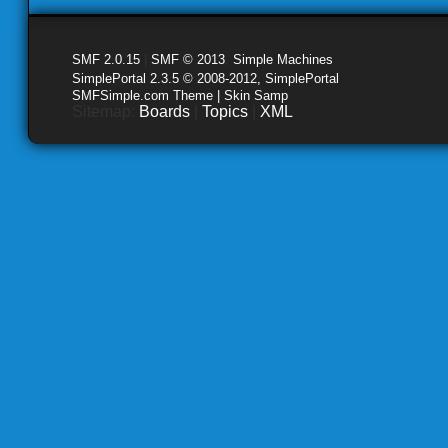
SMF 2.0.15
|
SMF © 2013
,
Simple Machines
SimplePortal 2.3.5 © 2008-2012, SimplePortal
SMFSimple.com Theme | Skin Samp
Sitemap:
Boards
|
Topics
|
XML