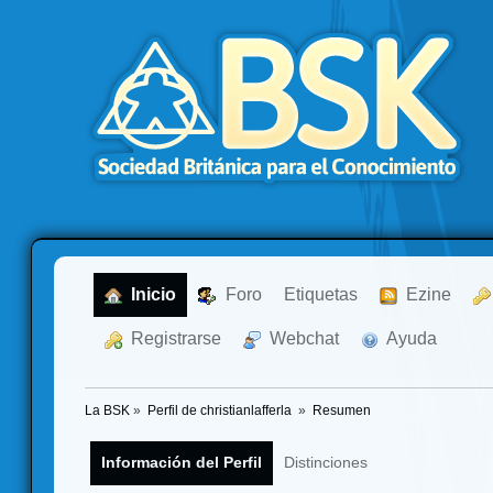
  Inicio
  Foro
Etiquetas
  Ezine
  Registrarse
  Webchat
  Ayuda
La BSK
»
Perfil de christianlafferla 
»
Resumen
Información del Perfil
Distinciones