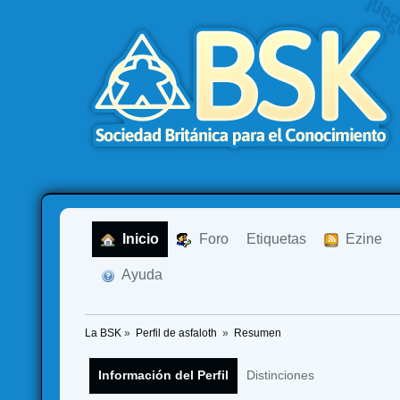
  Inicio
  Foro
Etiquetas
  Ezine
  Ayuda
La BSK
»
Perfil de asfaloth 
»
Resumen
Información del Perfil
Distinciones