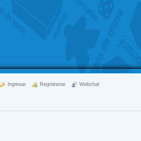
  Ingresar
  Registrarse
  Webchat