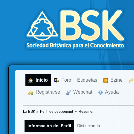
  Inicio
  Foro
Etiquetas
  Ezine
  Registrarse
  Webchat
  Ayuda
La BSK
»
Perfil de peepermint 
»
Resumen
Información del Perfil
Distinciones