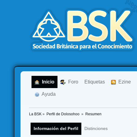
  Inicio
  Foro
Etiquetas
  Ezine
  Ayuda
La BSK
»
Perfil de Dolosohoo 
»
Resumen
Información del Perfil
Distinciones