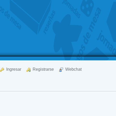
  Ingresar
  Registrarse
  Webchat