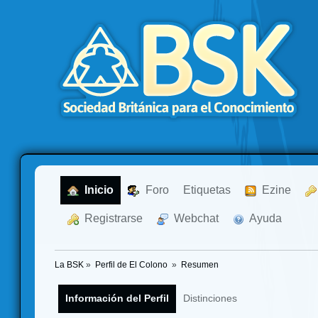
  Inicio
  Foro
Etiquetas
  Ezine
  Registrarse
  Webchat
  Ayuda
La BSK
»
Perfil de El Colono 
»
Resumen
Información del Perfil
Distinciones