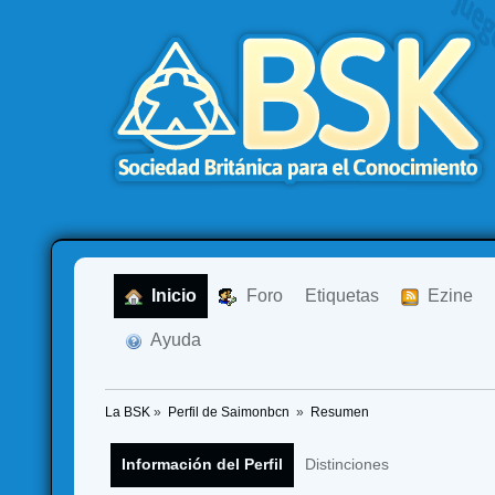
  Inicio
  Foro
Etiquetas
  Ezine
  Ayuda
La BSK
»
Perfil de Saimonbcn 
»
Resumen
Información del Perfil
Distinciones