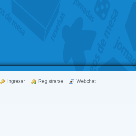
  Ingresar
  Registrarse
  Webchat