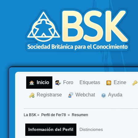
  Inicio
  Foro
Etiquetas
  Ezine
  Registrarse
  Webchat
  Ayuda
La BSK
»
Perfil de Fer78 
»
Resumen
Información del Perfil
Distinciones