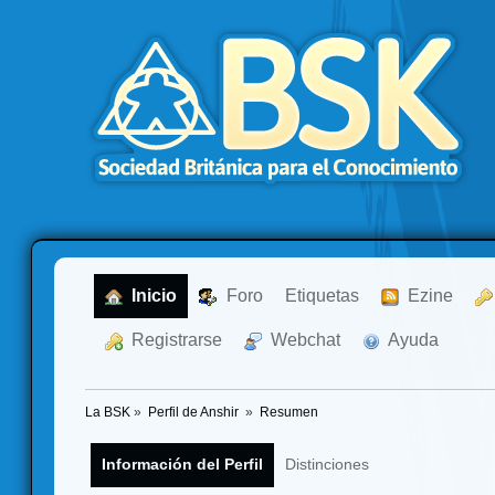
  Inicio
  Foro
Etiquetas
  Ezine
  Registrarse
  Webchat
  Ayuda
La BSK
»
Perfil de Anshir 
»
Resumen
Información del Perfil
Distinciones