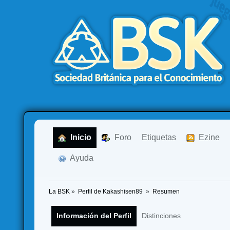
  Inicio
  Foro
Etiquetas
  Ezine
  Ayuda
La BSK
»
Perfil de Kakashisen89 
»
Resumen
Información del Perfil
Distinciones