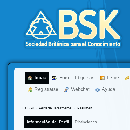
  Inicio
  Foro
Etiquetas
  Ezine
  Registrarse
  Webchat
  Ayuda
La BSK
»
Perfil de Jerezmeme 
»
Resumen
Información del Perfil
Distinciones