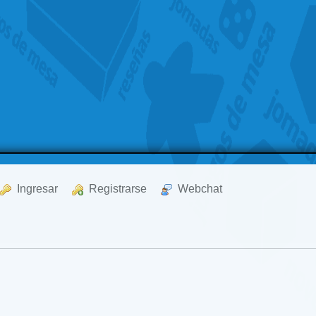
  Ingresar
  Registrarse
  Webchat