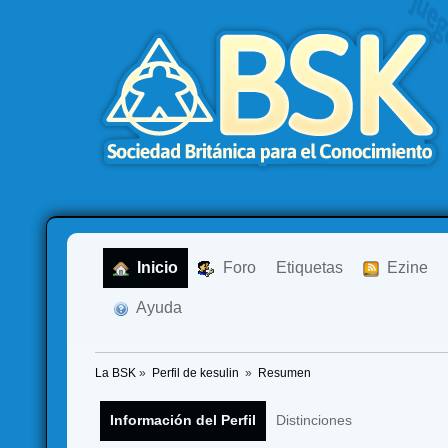
  Inicio
  Foro
Etiquetas
  Ezine
  Ayuda
La BSK
»
Perfil de kesulin 
»
Resumen
Información del Perfil
Distinciones