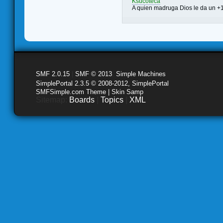
Ksucoteca
A quien madruga Dios le da un +
SMF 2.0.15
|
SMF © 2013
,
Simple Machines
SimplePortal 2.3.5 © 2008-2012, SimplePortal
SMFSimple.com Theme | Skin Samp
Sitemap:
Boards
|
Topics
|
XML