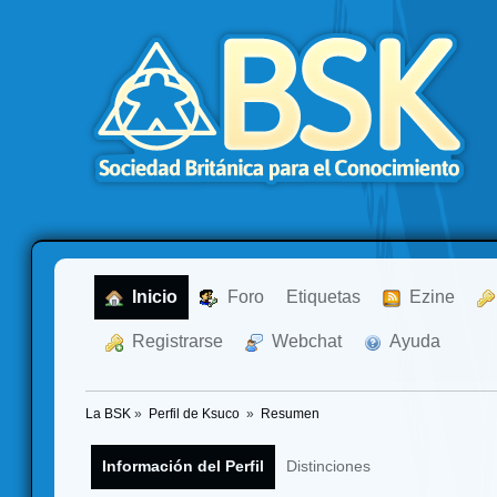
  Inicio
  Foro
Etiquetas
  Ezine
  Registrarse
  Webchat
  Ayuda
La BSK
»
Perfil de Ksuco 
»
Resumen
Información del Perfil
Distinciones