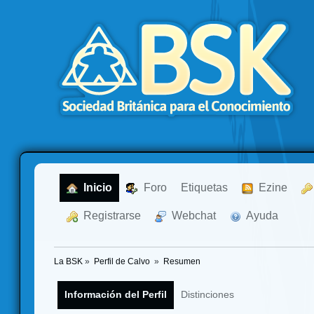
  Inicio
  Foro
Etiquetas
  Ezine
  Registrarse
  Webchat
  Ayuda
La BSK
»
Perfil de Calvo 
»
Resumen
Información del Perfil
Distinciones