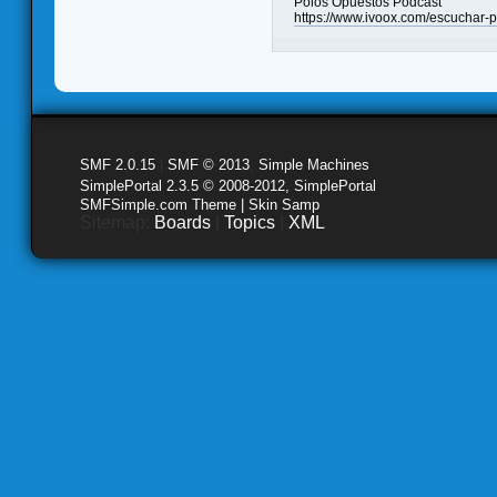
Polos Opuestos Podcast
https://www.ivoox.com/escucha
SMF 2.0.15
|
SMF © 2013
,
Simple Machines
SimplePortal 2.3.5 © 2008-2012, SimplePortal
SMFSimple.com Theme | Skin Samp
Sitemap:
Boards
|
Topics
|
XML