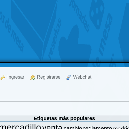
  Ingresar
  Registrarse
  Webchat
Etiquetas más populares
mercadillo
venta
cambio
reglamento
madri