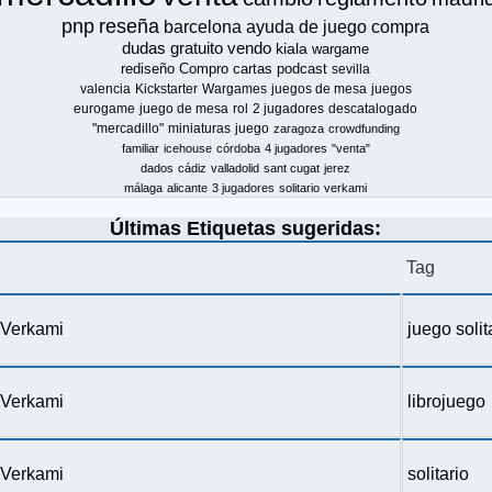
pnp
reseña
barcelona
ayuda de juego
compra
dudas
gratuito
vendo
kiala
wargame
rediseño
Compro
cartas
podcast
sevilla
valencia
Kickstarter
Wargames
juegos de mesa
juegos
eurogame
juego de mesa
rol
2 jugadores
descatalogado
"mercadillo"
miniaturas
juego
zaragoza
crowdfunding
familiar
icehouse
córdoba
4 jugadores
"venta"
dados
cádiz
valladolid
sant cugat
jerez
málaga
alicante
3 jugadores
solitario
verkami
Últimas Etiquetas sugeridas:
Tag
n Verkami
juego solit
n Verkami
librojuego
n Verkami
solitario