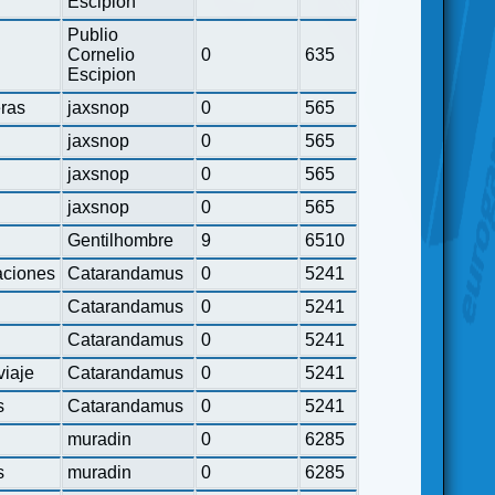
Escipion
Publio
Cornelio
0
635
Escipion
eras
jaxsnop
0
565
jaxsnop
0
565
jaxsnop
0
565
jaxsnop
0
565
Gentilhombre
9
6510
ciones
Catarandamus
0
5241
Catarandamus
0
5241
Catarandamus
0
5241
viaje
Catarandamus
0
5241
s
Catarandamus
0
5241
muradin
0
6285
s
muradin
0
6285