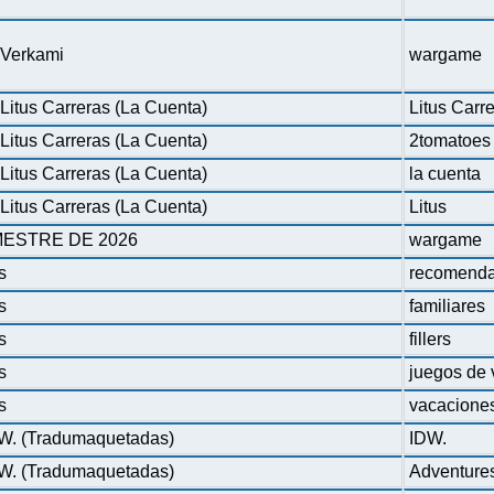
n Verkami
wargame
Litus Carreras (La Cuenta)
Litus Carr
Litus Carreras (La Cuenta)
2tomatoes
Litus Carreras (La Cuenta)
la cuenta
Litus Carreras (La Cuenta)
Litus
ESTRE DE 2026
wargame
s
recomenda
s
familiares
s
fillers
s
juegos de 
s
vacacione
DW. (Tradumaquetadas)
IDW.
DW. (Tradumaquetadas)
Adventure