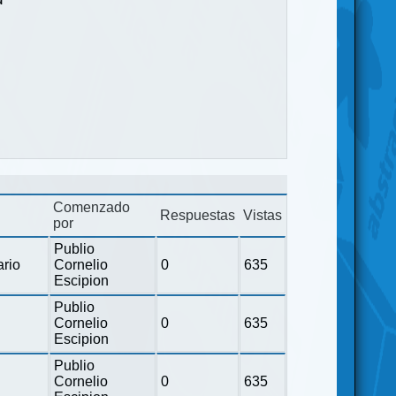
Comenzado
Respuestas
Vistas
por
Publio
ario
Cornelio
0
635
Escipion
Publio
Cornelio
0
635
Escipion
Publio
Cornelio
0
635