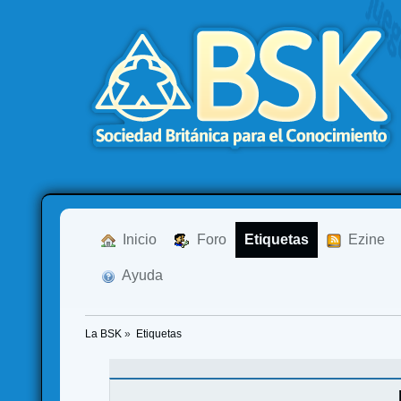
  Inicio
  Foro
Etiquetas
  Ezine
  Ayuda
La BSK
»
Etiquetas