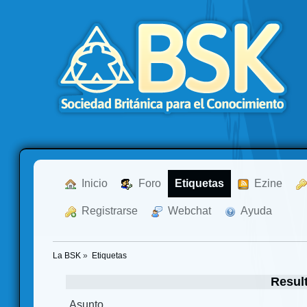
  Inicio
  Foro
Etiquetas
  Ezine
  Registrarse
  Webchat
  Ayuda
La BSK
»
Etiquetas
Resul
Asunto