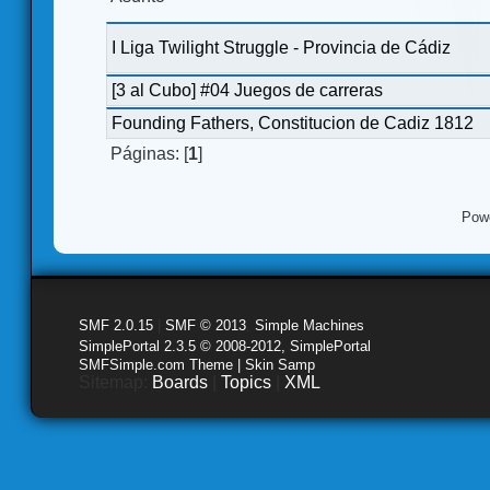
I Liga Twilight Struggle - Provincia de Cádiz
[3 al Cubo] #04 Juegos de carreras
Founding Fathers, Constitucion de Cadiz 1812
Páginas: [
1
]
Pow
SMF 2.0.15
|
SMF © 2013
,
Simple Machines
SimplePortal 2.3.5 © 2008-2012, SimplePortal
SMFSimple.com Theme | Skin Samp
Sitemap:
Boards
|
Topics
|
XML