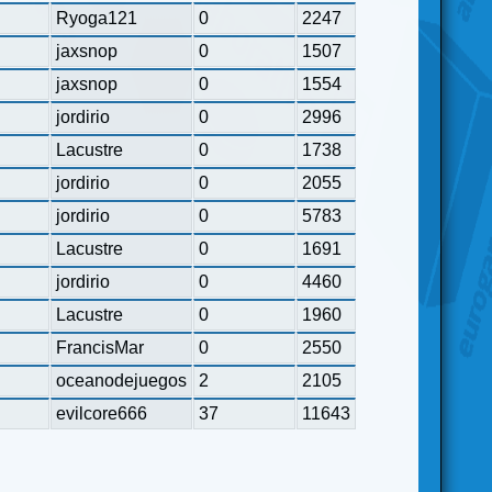
Ryoga121
0
2247
jaxsnop
0
1507
jaxsnop
0
1554
jordirio
0
2996
Lacustre
0
1738
jordirio
0
2055
jordirio
0
5783
Lacustre
0
1691
jordirio
0
4460
Lacustre
0
1960
FrancisMar
0
2550
oceanodejuegos
2
2105
evilcore666
37
11643