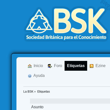
  Inicio
  Foro
Etiquetas
  Ezine
  Ayuda
La BSK
»
Etiquetas
Asunto