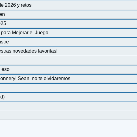
e 2026 y retos
sen
025
 para Mejorar el Juego
ustre
stras novedades favoritas!
s eso
Connery! Sean, no te olvidaremos
ad)