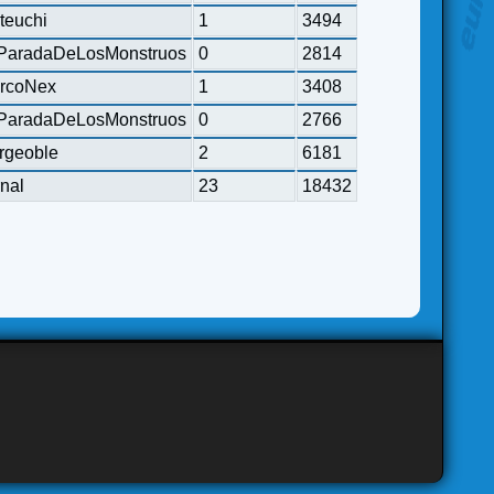
teuchi
1
3494
ParadaDeLosMonstruos
0
2814
rcoNex
1
3408
ParadaDeLosMonstruos
0
2766
rgeoble
2
6181
rnal
23
18432