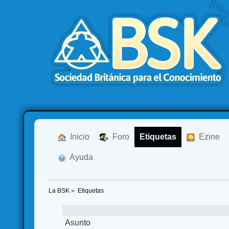
  Inicio
  Foro
Etiquetas
  Ezine
  Ayuda
La BSK
»
Etiquetas
Asunto