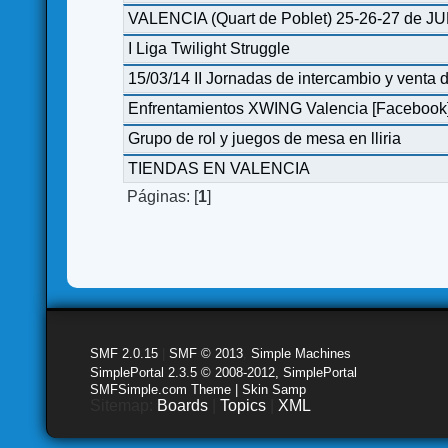
VALENCIA (Quart de Poblet) 25-26-27 de JU
I Liga Twilight Struggle
15/03/14 II Jornadas de intercambio y vent
Enfrentamientos XWING Valencia [Facebook
Grupo de rol y juegos de mesa en lliria
TIENDAS EN VALENCIA
Páginas: [
1
]
SMF 2.0.15
|
SMF © 2013
,
Simple Machines
SimplePortal 2.3.5 © 2008-2012, SimplePortal
SMFSimple.com Theme | Skin Samp
Sitemap:
Boards
|
Topics
|
XML