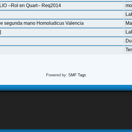
LIO --Rol en Quart-- Req2014
mo
La
a de segunda mano Homoludicus Valencia
Ma
]
La
Du
Te
Powered by:
SMF Tags