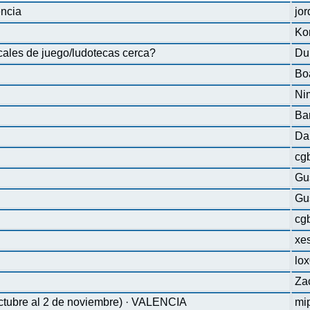
ncia
jo
Ko
cales de juego/ludotecas cerca?
Du
Bo
Ni
Bar
Da
cg
Gu
Gu
cg
xe
lo
Za
octubre al 2 de noviembre) · VALENCIA
mi