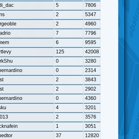
rdi_dac
5
7806
ns
2
5347
rgeoble
2
4960
adrio
7
7796
mem
6
9595
tlevy
125
42008
rkShu
0
3280
bernardino
0
2314
st
2
3843
st
2
2902
bernardino
0
4360
sku
4
3201
x013
2
3576
cknafein
1
3051
pedtor
37
12820