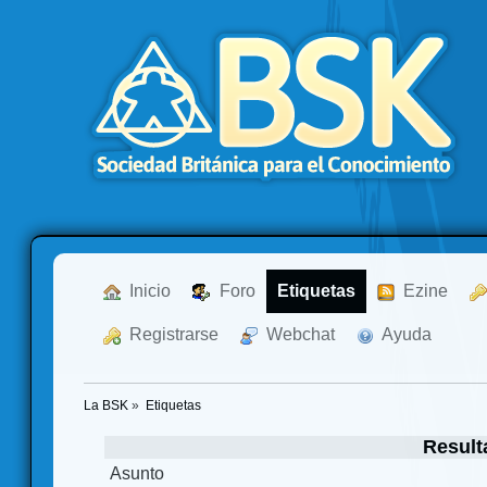
  Inicio
  Foro
Etiquetas
  Ezine
  Registrarse
  Webchat
  Ayuda
La BSK
»
Etiquetas
Result
Asunto