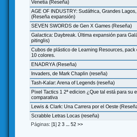
Venetia (Reseña)
AGE OF INDUSTRY: Sudáfrica, Grandes Lagos, 
(Reseña expansión)
SEVEN SWORDS de Gen X Games (Reseña)
Galactica: Daybreak. Última expansión para Galá
pitinglis)
Cubos de plástico de Learning Resources, pack
10 colores.
ENADRYA (Reseña)
Invaders, de Mark Chaplin (reseña)
Tash-Kalar: Arena of Legends (reseña)
Pixel Tactics 1 2ª edicion ¿Que tal está para s
comparativa
Lewis & Clark: Una Carrera por el Oeste (Reseñ
Scrabble Letras Locas (reseña)
Páginas: [
1
]
2
3
...
52
>>