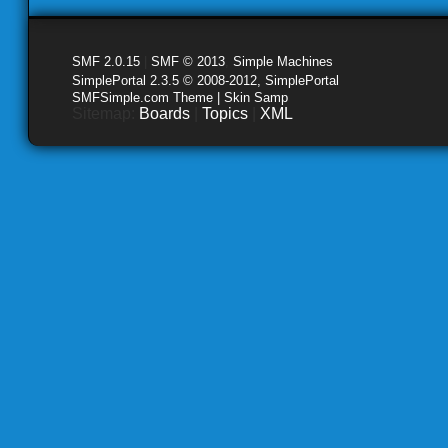
SMF 2.0.15
|
SMF © 2013
,
Simple Machines
SimplePortal 2.3.5 © 2008-2012, SimplePortal
SMFSimple.com Theme | Skin Samp
Sitemap:
Boards
|
Topics
|
XML