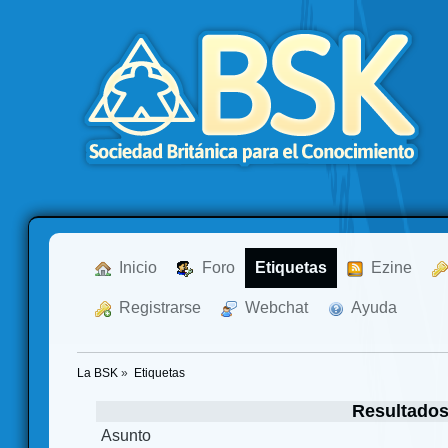
  Inicio
  Foro
Etiquetas
  Ezine
  Registrarse
  Webchat
  Ayuda
La BSK
»
Etiquetas
Resultados
Asunto