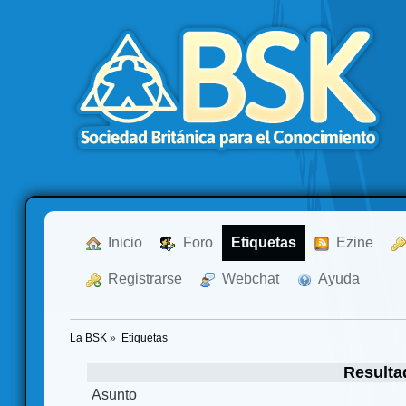
  Inicio
  Foro
Etiquetas
  Ezine
  Registrarse
  Webchat
  Ayuda
La BSK
»
Etiquetas
Resulta
Asunto