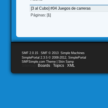
[3 al Cubo] #04 Juegos de carreras
Páginas: [
1
]
SMF 2.0.15
|
SMF © 2013
,
Simple Machines
SimplePortal 2.3.5 © 2008-2012, SimplePortal
SMFSimple.com Theme | Skin Samp
Sitemap:
Boards
|
Topics
|
XML