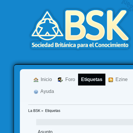
  Inicio
  Foro
Etiquetas
  Ezine
  Ayuda
La BSK
»
Etiquetas
Asunto