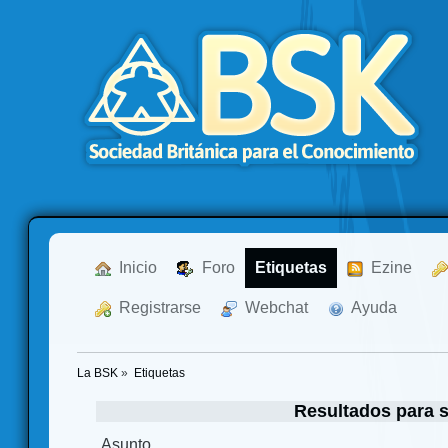
  Inicio
  Foro
Etiquetas
  Ezine
  Registrarse
  Webchat
  Ayuda
La BSK
»
Etiquetas
Resultados para s
Asunto