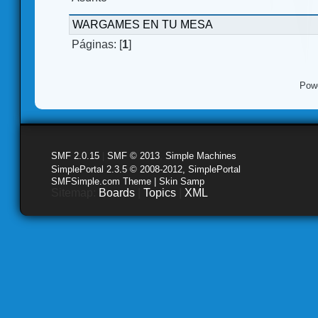
WARGAMES EN TU MESA
Páginas: [
1
]
Pow
SMF 2.0.15
|
SMF © 2013
,
Simple Machines
SimplePortal 2.3.5 © 2008-2012, SimplePortal
SMFSimple.com Theme | Skin Samp
Sitemap:
Boards
|
Topics
|
XML