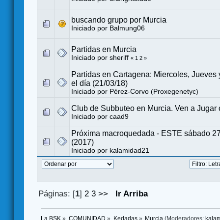
buscando grupo por Murcia
Iniciado por
Balmung06
Partidas en Murcia
Iniciado por
sheriff
«
1
2
»
Partidas en Cartagena: Miercoles, Jueves 
el día (21/03/18)
Iniciado por
Pérez-Corvo (Proxegenetyc)
Club de Subbuteo en Murcia. Ven a Jugar 
Iniciado por
caad9
Próxima macroquedada - ESTE sábado 2
(2017)
Iniciado por
kalamidad21
Páginas: [
1
]
2
3
>>
Ir Arriba
La BSK
»
COMUNIDAD
»
Kedadas
»
Murcia
(Moderadores:
kala