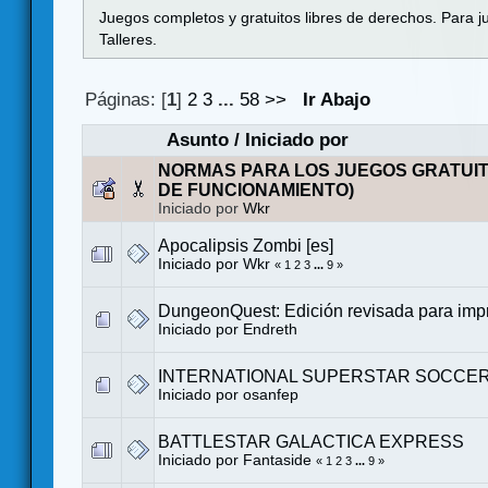
Juegos completos y gratuitos libres de derechos. Para j
Talleres.
Páginas: [
1
]
2
3
...
58
>>
Ir Abajo
Asunto
/
Iniciado por
NORMAS PARA LOS JUEGOS GRATUI
DE FUNCIONAMIENTO)
Iniciado por
Wkr
Apocalipsis Zombi [es]
Iniciado por
Wkr
«
1
2
3
...
9
»
DungeonQuest: Edición revisada para impr
Iniciado por
Endreth
INTERNATIONAL SUPERSTAR SOCCER 
Iniciado por
osanfep
BATTLESTAR GALACTICA EXPRESS
Iniciado por
Fantaside
«
1
2
3
...
9
»