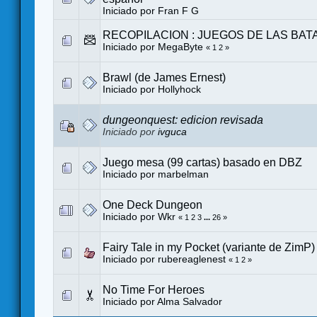
Iniciado por
Fran F G
RECOPILACION : JUEGOS DE LAS BAT
Iniciado por MegaByte
«
1
2
»
Brawl (de James Ernest)
Iniciado por
Hollyhock
dungeonquest: edicion revisada
Iniciado por
ivguca
Juego mesa (99 cartas) basado en DBZ
Iniciado por
marbelman
One Deck Dungeon
Iniciado por
Wkr
«
1
2
3
...
26
»
Fairy Tale in my Pocket (variante de ZimP) 
Iniciado por
rubereaglenest
«
1
2
»
No Time For Heroes
Iniciado por
Alma Salvador