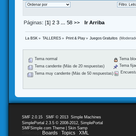
Páginas: [
1
]
2
3
...
58
>>
Ir Arriba
La BSK
»
TALLERES
»
Print & Play
»
Juegos Gratuitos 
(Moderad
Tema normal
Tema blo
Tema fija
Tema candente (Más de 20 respuestas)
Encuest
Tema muy candente (Más de 50 respuestas)
SMF 2.0.15
|
SMF © 2013
,
Simple Machines
SimplePortal 2.3.5 © 2008-2012, SimplePortal
SMFSimple.com Theme | Skin Samp
Sitemap:
Boards
|
Topics
|
XML