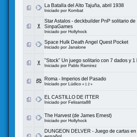
La Batalla del Alto Tajuña, abril 1938
Iniciado por
Kombat
Star Astalos - deckbuilder PnP solitario d
SinpaGames
Iniciado por
Hollyhock
Space Hulk Death Angel Quest Pocket
Iniciado por
Janalone
"Stock" Un juego solitario con 7 dados y 1
Iniciado por
Pablo Ramirez
Roma - Imperios del Pasado
Iniciado por
Lúdico
«
1
2
»
EL CASTILLO DE ITTER
Iniciado por
Felisanta88
The Harvest (de James Ernest)
Iniciado por
Hollyhock
DUNGEON DELVER - Juego de cartas en so
español