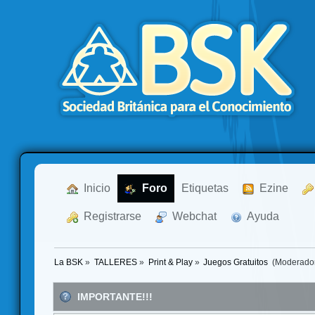
  Inicio
  Foro
Etiquetas
  Ezine
  Registrarse
  Webchat
  Ayuda
La BSK
»
TALLERES
»
Print & Play
»
Juegos Gratuitos 
(Moderado
IMPORTANTE!!!