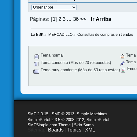
Páginas: [
1
]
2
3
...
36
>>
Ir Arriba
La BSK
»
MERCADILLO
»
Consultas de compras en tiendas
Tema normal
Tema 
Tema f
Tema candente (Más de 20 respuestas)
Encu
Tema muy candente (Más de 50 respuestas)
SMF 2.0.15
|
SMF © 2013
,
Simple Machines
SimplePortal 2.3.5 © 2008-2012, SimplePortal
SMFSimple.com Theme | Skin Samp
Sitemap:
Boards
|
Topics
|
XML