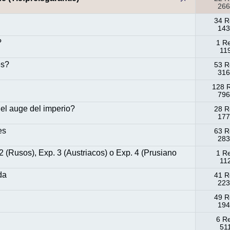
266
34 R
143
?
1 R
11
es?
53 R
316
128 
796
el auge del imperio?
28 R
177
es
63 R
283
Rusos), Exp. 3 (Austriacos) o Exp. 4 (Prusiano
1 R
11
da
41 R
223
49 R
194
6 R
51