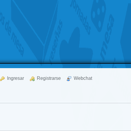
  Ingresar
  Registrarse
  Webchat