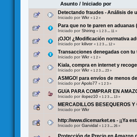
Asunto
/
Iniciado por
Detectando fraudes - Análisis de 
Iniciado por
Wkr
«
1
2
»
Para que no te paren en aduanas 
Iniciado por
Shiring
«
1
2
3
...
11
»
¡OJO! ¿Modificación normativa a
Iniciado por
kilivor
«
1
2
3
...
12
»
Transacciones denegadas con tu ta
Iniciado por
Wkr
«
1
2
»
Kiala, compra en internet y recoge 
Iniciado por
Wkr
«
1
2
3
...
23
»
ASMGO! para envíos de menos de 
Iniciado por
Apolo77
«
1
2
3
»
GUíA PARA COMPRAR EN AMAZ
Iniciado por
ilopez10
«
1
2
3
...
13
»
MERCADILLOS BESEQUEROS Y 
Iniciado por
Wkr
http://www.dicemarket.es - ¡¡Ya e
Iniciado por
Garvidal
«
1
2
3
...
26
»
Protección de Precio en Amazon.de