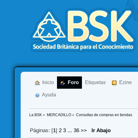
  Inicio
  Foro
Etiquetas
  Ezine
  Ayuda
La BSK
»
MERCADILLO
»
Consultas de compras en tiendas
Páginas: [
1
]
2
3
...
36
>>
Ir Abajo