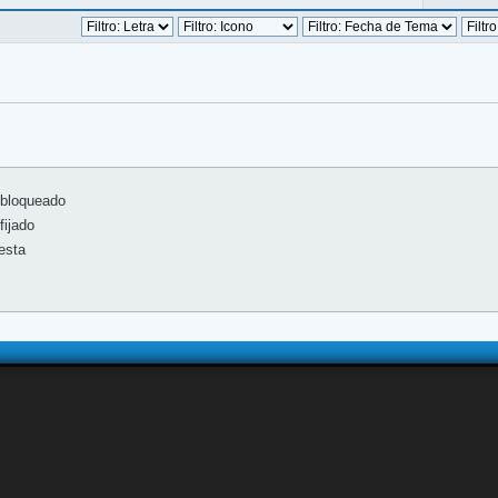
bloqueado
ijado
esta