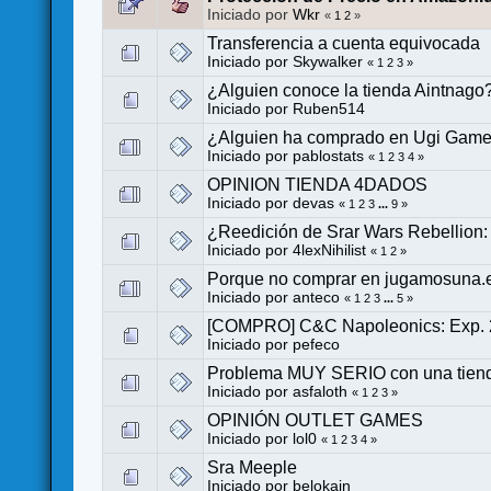
Iniciado por
Wkr
«
1
2
»
Transferencia a cuenta equivocada
Iniciado por
Skywalker
«
1
2
3
»
¿Alguien conoce la tienda Aintnago
Iniciado por
Ruben514
¿Alguien ha comprado en Ugi Gam
Iniciado por
pablostats
«
1
2
3
4
»
OPINION TIENDA 4DADOS
Iniciado por
devas
«
1
2
3
...
9
»
¿Reedición de Srar Wars Rebellion: 
Iniciado por
4lexNihilist
«
1
2
»
Porque no comprar en jugamosuna.
Iniciado por
anteco
«
1
2
3
...
5
»
[COMPRO] C&C Napoleonics: Exp. 2 (
Iniciado por
pefeco
Problema MUY SERIO con una tien
Iniciado por
asfaloth
«
1
2
3
»
OPINIÓN OUTLET GAMES
Iniciado por
lol0
«
1
2
3
4
»
Sra Meeple
Iniciado por
belokain