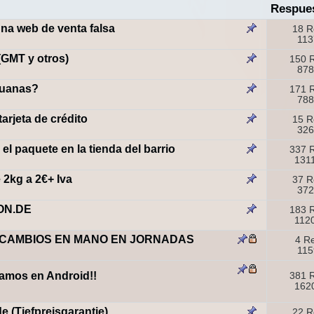
Respue
una web de venta falsa
18 R
113
(GMT y otros)
150 
878
duanas?
171 
788
rjeta de crédito
15 R
326
el paquete en la tienda del barrio
337 
1311
2kg a 2€+ Iva
37 R
372
ON.DE
183 
1120
CAMBIOS EN MANO EN JORNADAS
4 R
115
stamos en Android!!
381 
1620
 (Tiefpreisgarantie)
22 R