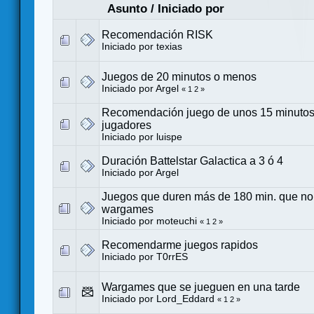
Asunto
/
Iniciado por
Recomendación RISK
Iniciado por
texias
Juegos de 20 minutos o menos
Iniciado por
Argel
«
1
2
»
Recomendación juego de unos 15 minutos
jugadores
Iniciado por
luispe
Duración Battelstar Galactica a 3 ó 4
Iniciado por
Argel
Juegos que duren más de 180 min. que no
wargames
Iniciado por
moteuchi
«
1
2
»
Recomendarme juegos rapidos
Iniciado por
T0rrES
Wargames que se jueguen en una tarde
Iniciado por
Lord_Eddard
«
1
2
»