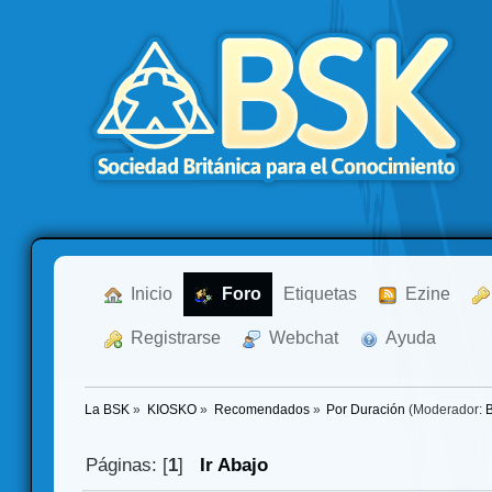
  Inicio
  Foro
Etiquetas
  Ezine
  Registrarse
  Webchat
  Ayuda
La BSK
»
KIOSKO
»
Recomendados
»
Por Duración
(Moderador:
Páginas: [
1
]
Ir Abajo