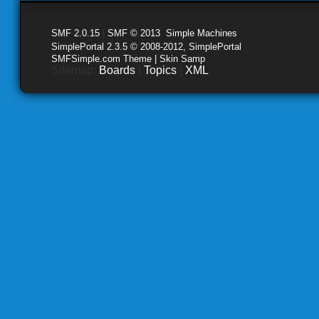
SMF 2.0.15
|
SMF © 2013
,
Simple Machines
SimplePortal 2.3.5 © 2008-2012, SimplePortal
SMFSimple.com Theme | Skin Samp
Sitemap:
Boards
|
Topics
|
XML