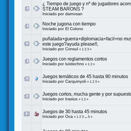
¿ Tiempo de juego y nº de jugadores acon
STEAM BARONS ?
Iniciado por
damosan
Noche jugona con tiempo
Iniciado por
El Colono
puñalada+guerra+diplomacia+facil+no muy
este juego?ayuda please!!,
Iniciado por
Consul
«
1
2
3
»
Juegos con reglamentos cortos
Iniciado por
luistechno
«
1
2
»
Juegos temáticos de 45 hasta 90 minutos
Iniciado por
Carquinyoli
«
1
2
3
»
Juegos cortos, mucha gente y por supuesto
Iniciado por
trasius
«
1
2
»
Juegos de 30 hasta 45 minutos
Iniciado por
Oca
«
1
2
3
...
5
»