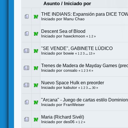
Asunto
/
Iniciado por
THE INDIANS: Expansión para DICE TO
Iniciado por
Manu Chao
Descent Sea of Blood
Iniciado por
hawckmoon
«
1
2
»
"SE VENDE", GABINETE LÚDICO
Iniciado por
bowie
«
1
2
3
...
13
»
Trenes de Madera de Mayday Games (preo
Iniciado por consalo
«
1
2
3
4
»
Nuevo Space Hulk en preorder
Iniciado por
kabutor
«
1
2
3
...
30
»
"Arcana" - Juego de cartas estilo Dominion
Iniciado por
FranWeiser
Maria (Richard Sivél)
Iniciado por
des06
«
1
2
»