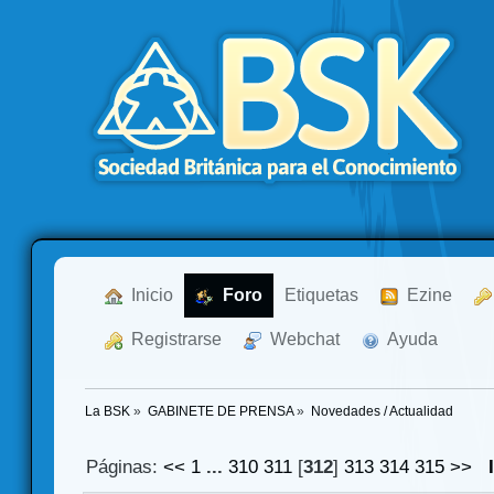
  Inicio
  Foro
Etiquetas
  Ezine
  Registrarse
  Webchat
  Ayuda
La BSK
»
GABINETE DE PRENSA
»
Novedades / Actualidad
Páginas:
<<
1
...
310
311
[
312
]
313
314
315
>>