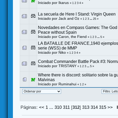
Iniciado por
Ikarus
«
1
2
3
4
»
La secuela de Here I Stand: Virgin Queen
Iniciado por
Jack and Oz
«
1
2
3
...
25
»
Novedades en Compass Games: The God 
Peace without Spain
Iniciado por
Caron, the Fiend
«
1
2
3
...
5
»
LA BATAILLE DE FRANCE,1940 ejemplos 
serie (WSS) de MMP
Iniciado por
Niko
«
1
2
3
4
»
Combat Commander Battle Pack #3: Nor
Iniciado por
TRISTANY
«
1
2
3
...
5
»
Where there is discord: solitario sobre la g
Malvinas
Iniciado por Ruminahui
«
1
2
»
Páginas:
<<
1
...
310
311
[
312
]
313
314
315
>>