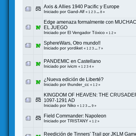
Axis & Allies 1940 Pacific y Europe
Iniciado por
Gand-Alf
«
1
2
3
...
8
»
Edge amenaza formalmente con MUCHA
EL JUEGO
Iniciado por
El Vengador Tóxico
«
1
2
»
SphereWars, Otro mundo!!
Iniciado por yordiket
«
1
2
3
...
7
»
PANDEMIC en Castellano
Iniciado por
ivicm
«
1
2
3
4
»
¿Nueva edición de Liberté?
Iniciado por
thunder_cc
«
1
2
»
KINGDOM OF HEAVEN: THE CRUSADE
1097-1291 AD
Iniciado por
Niko
«
1
2
3
...
9
»
Field Commander: Napoleon
Iniciado por
TRISTANY
«
1
2
»
Reedición de Tinners' Trail por JKLM Gam