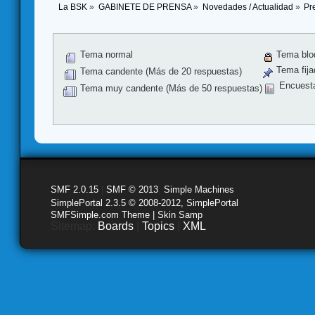
La BSK
»
GABINETE DE PRENSA
»
Novedades / Actualidad
»
Pr
Tema normal
Tema blo
Tema fija
Tema candente (Más de 20 respuestas)
Encuest
Tema muy candente (Más de 50 respuestas)
SMF 2.0.15
|
SMF © 2013
,
Simple Machines
SimplePortal 2.3.5 © 2008-2012, SimplePortal
SMFSimple.com Theme | Skin Samp
Sitemap:
Boards
|
Topics
|
XML