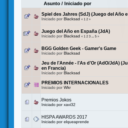
Asunto
/
Iniciado por
Spiel des Jahres (SdJ) (Juego del Año 
Iniciado por
Blacksad
«
1
2
»
Juego del Año en España (JdA)
Iniciado por
Blacksad
«
1
2
3
...
5
»
BGG Golden Geek - Gamer's Game
Iniciado por
Blacksad
Jeu de l’Année - l’As d’Or (AdO/JdA) (J
en Francia)
Iniciado por
Blacksad
PREMIOS INTERNACIONALES
Iniciado por
Wkr
Premios Jokos
Iniciado por
xavi32
HISPA AWARDS 2017
Iniciado por
elqueaprende