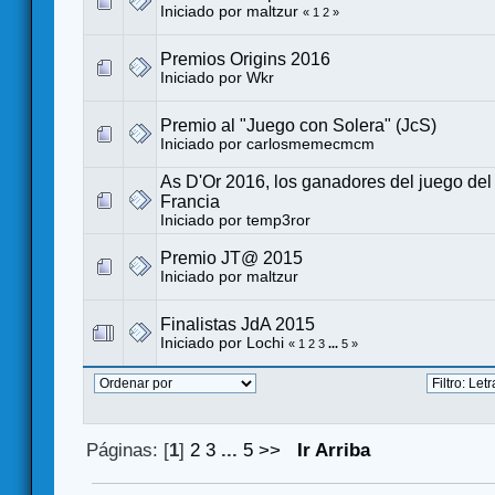
Iniciado por
maltzur
«
1
2
»
Premios Origins 2016
Iniciado por
Wkr
Premio al "Juego con Solera" (JcS)
Iniciado por
carlosmemecmcm
As D'Or 2016, los ganadores del juego del
Francia
Iniciado por
temp3ror
Premio JT@ 2015
Iniciado por
maltzur
Finalistas JdA 2015
Iniciado por
Lochi
«
1
2
3
...
5
»
Páginas: [
1
]
2
3
...
5
>>
Ir Arriba