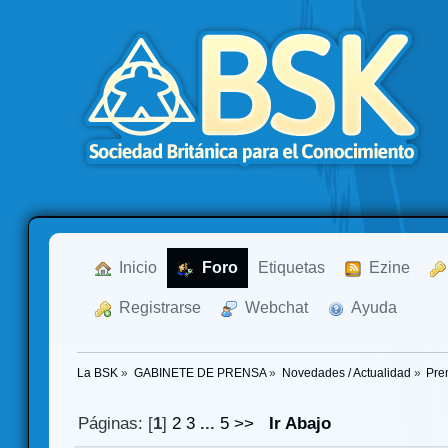
  Inicio
  Foro
Etiquetas
  Ezine
  Registrarse
  Webchat
  Ayuda
La BSK
»
GABINETE DE PRENSA
»
Novedades / Actualidad
»
Pre
Páginas: [
1
]
2
3
...
5
>>
Ir Abajo