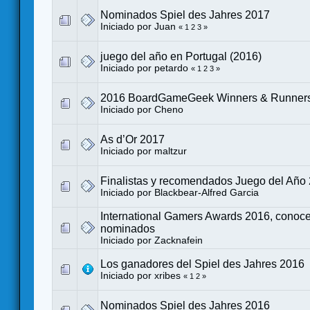
Nominados Spiel des Jahres 2017
Iniciado por
Juan
«
1
2
3
»
juego del año en Portugal (2016)
Iniciado por
petardo
«
1
2
3
»
2016 BoardGameGeek Winners & Runner
Iniciado por
Cheno
As d’Or 2017
Iniciado por
maltzur
Finalistas y recomendados Juego del Año
Iniciado por
Blackbear-Alfred Garcia
International Gamers Awards 2016, conoce
nominados
Iniciado por
Zacknafein
Los ganadores del Spiel des Jahres 2016
Iniciado por
xribes
«
1
2
»
Nominados Spiel des Jahres 2016