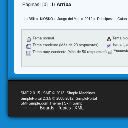
Páginas: [
1
]
Ir Arriba
La BSK
»
KIOSKO
»
Juego del Mes
»
2012
»
Príncipes de Catan 
Tema normal
Tema blo
Tema fija
Tema candente (Más de 20 respuestas)
Encuest
Tema muy candente (Más de 50 respuestas)
SMF 2.0.15
|
SMF © 2013
,
Simple Machines
SimplePortal 2.3.5 © 2008-2012, SimplePortal
SMFSimple.com Theme | Skin Samp
Sitemap:
Boards
|
Topics
|
XML