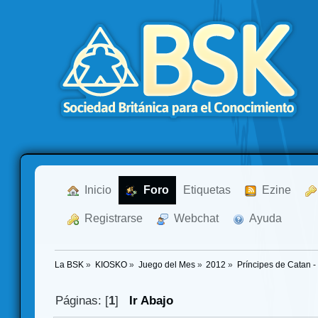
  Inicio
  Foro
Etiquetas
  Ezine
  Registrarse
  Webchat
  Ayuda
La BSK
»
KIOSKO
»
Juego del Mes
»
2012
»
Príncipes de Catan -
Páginas: [
1
]
Ir Abajo