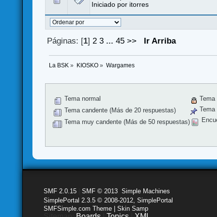
Iniciado por
itorres
Páginas: [
1
]
2
3
...
45
>>
Ir Arriba
La BSK
»
KIOSKO
»
Wargames
Tema normal
Tema 
Tema f
Tema candente (Más de 20 respuestas)
Encu
Tema muy candente (Más de 50 respuestas)
SMF 2.0.15
|
SMF © 2013
,
Simple Machines
SimplePortal 2.3.5 © 2008-2012, SimplePortal
SMFSimple.com Theme | Skin Samp
Sitemap:
Boards
|
Topics
|
XML