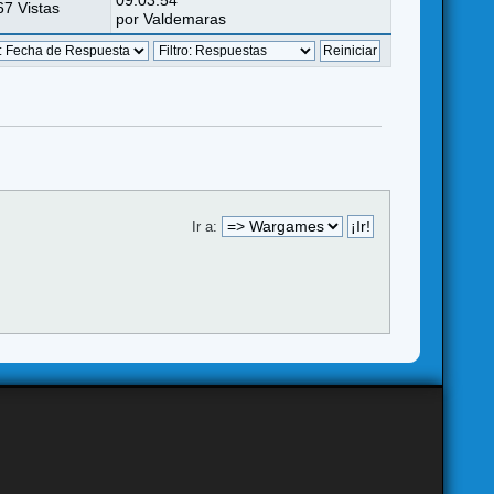
09:03:54
7 Vistas
por
Valdemaras
Ir a: