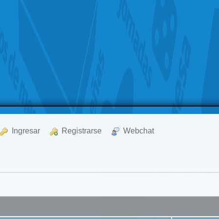
  Ingresar
  Registrarse
  Webchat