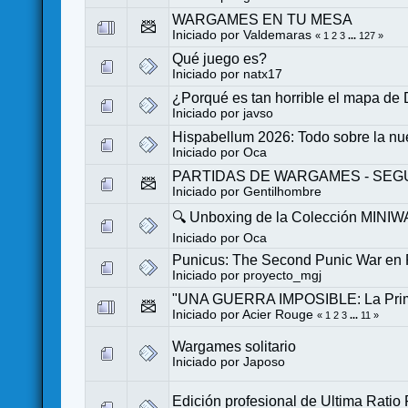
WARGAMES EN TU MESA
Iniciado por
Valdemaras
«
1
2
3
...
127
»
Qué juego es?
Iniciado por
natx17
¿Porqué es tan horrible el mapa de
Iniciado por
javso
Hispabellum 2026: Todo sobre la n
Iniciado por
Oca
PARTIDAS DE WARGAMES - SEG
Iniciado por
Gentilhombre
🔍 Unboxing de la Colección MINIWA
Iniciado por
Oca
Punicus: The Second Punic War en
Iniciado por
proyecto_mgj
"UNA GUERRA IMPOSIBLE: La Primera
Iniciado por
Acier Rouge
«
1
2
3
...
11
»
Wargames solitario
Iniciado por
Japoso
Edición profesional de Ultima Ratio