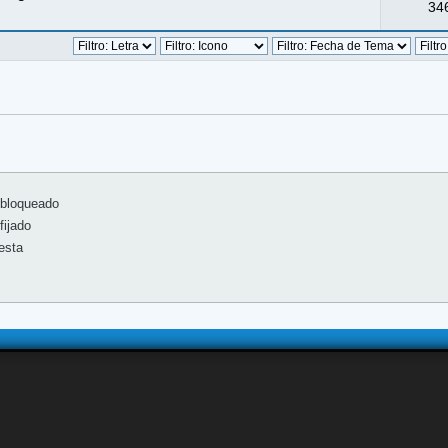
346
bloqueado
ijado
esta