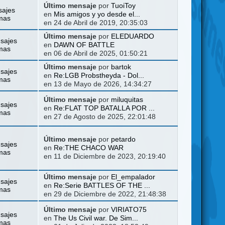
Último mensaje
por
TuoiToy
sajes
en
Mis amigos y yo desde el...
mas
en 24 de Abril de 2019, 20:35:03
Último mensaje
por
ELEDUARDO
sajes
en
DAWN OF BATTLE
mas
en 06 de Abril de 2025, 01:50:21
Último mensaje
por
bartok
sajes
en
Re:LGB Probstheyda - Dol...
mas
en 13 de Mayo de 2026, 14:34:27
Último mensaje
por
miluquitas
sajes
en
Re:FLAT TOP BATALLA POR ...
mas
en 27 de Agosto de 2025, 22:01:48
Último mensaje
por
petardo
sajes
en
Re:THE CHACO WAR
mas
en 11 de Diciembre de 2023, 20:19:40
Último mensaje
por
El_empalador
sajes
en
Re:Serie BATTLES OF THE ...
mas
en 29 de Diciembre de 2022, 21:48:38
Último mensaje
por
VIRIATO75
sajes
en
The Us Civil war. De Sim...
mas