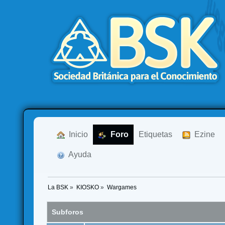
  Inicio
  Foro
Etiquetas
  Ezine
  Ayuda
La BSK
»
KIOSKO
»
Wargames
Subforos