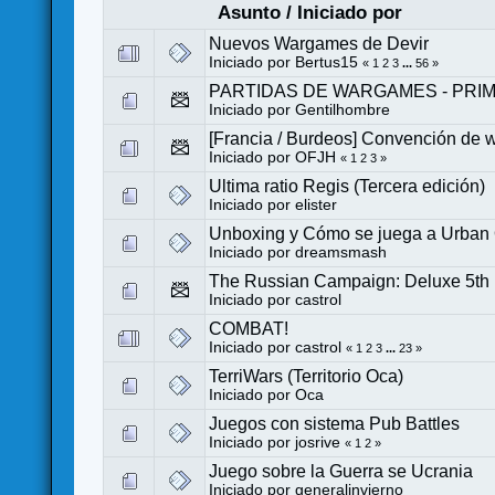
Asunto
/
Iniciado por
Nuevos Wargames de Devir
Iniciado por
Bertus15
«
1
2
3
...
56
»
PARTIDAS DE WARGAMES - PRI
Iniciado por
Gentilhombre
[Francia / Burdeos] Convención de
Iniciado por
OFJH
«
1
2
3
»
Ultima ratio Regis (Tercera edición)
Iniciado por
elister
Unboxing y Cómo se juega a Urban 
Iniciado por
dreamsmash
The Russian Campaign: Deluxe 5th 
Iniciado por
castrol
COMBAT!
Iniciado por
castrol
«
1
2
3
...
23
»
TerriWars (Territorio Oca)
Iniciado por
Oca
Juegos con sistema Pub Battles
Iniciado por
josrive
«
1
2
»
Juego sobre la Guerra se Ucrania
Iniciado por
generalinvierno