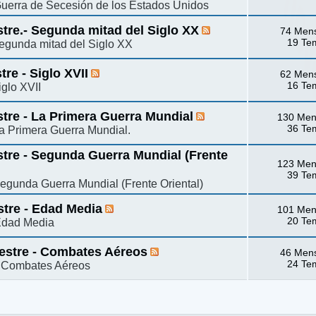
 Guerra de Secesión de los Estados Unidos
stre.- Segunda mitad del Siglo XX
74 Men
19 Te
 Segunda mitad del Siglo XX
re - Siglo XVII
62 Men
16 Te
iglo XVII
stre - La Primera Guerra Mundial
130 Men
36 Te
La Primera Guerra Mundial.
stre - Segunda Guerra Mundial (Frente
123 Men
39 Te
Segunda Guerra Mundial (Frente Oriental)
stre - Edad Media
101 Men
20 Te
 Edad Media
mestre - Combates Aéreos
46 Men
24 Te
 - Combates Aéreos