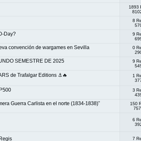
1893 
8102
8 R
570
 D-Day?
9 R
699
ueva convención de wargames en Sevilla
0 R
290
UNDO SEMESTRE DE 2025
9 R
549
RS de Trafalgar Editions ⚓️🔥
1 R
377
 P500
3 R
439
 Guerra Carlista en el norte (1834-1838)"
150 
757
6 R
392
 Regis
7 R