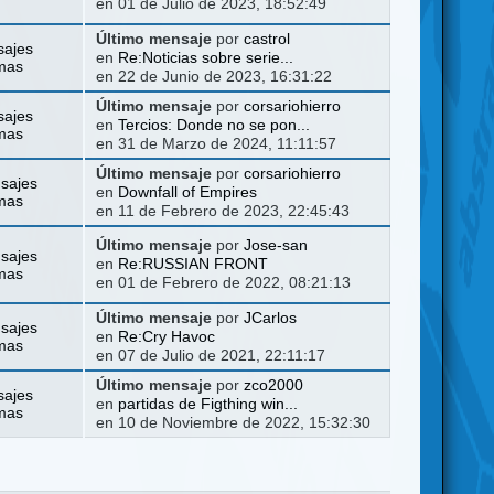
en 01 de Julio de 2023, 18:52:49
Último mensaje
por
castrol
sajes
en
Re:Noticias sobre serie...
mas
en 22 de Junio de 2023, 16:31:22
Último mensaje
por
corsariohierro
sajes
en
Tercios: Donde no se pon...
mas
en 31 de Marzo de 2024, 11:11:57
Último mensaje
por
corsariohierro
sajes
en
Downfall of Empires
mas
en 11 de Febrero de 2023, 22:45:43
Último mensaje
por
Jose-san
sajes
en
Re:RUSSIAN FRONT
mas
en 01 de Febrero de 2022, 08:21:13
Último mensaje
por
JCarlos
sajes
en
Re:Cry Havoc
mas
en 07 de Julio de 2021, 22:11:17
Último mensaje
por
zco2000
sajes
en
partidas de Figthing win...
mas
en 10 de Noviembre de 2022, 15:32:30