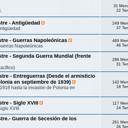
31 Men
22 Te
.
stre - Antigüedad
249 Men
37 Te
Antigüedad
stre - Guerras Napoleónicas
489 Men
46 Te
 Guerras Napoleónicas
stre - Segunda Guerra Mundial (frente
286 Men
31 Te
acífico)
tre - Entreguerras (Desde el armisticio
olonia en septiembre de 1939)
142 Men
18 Te
 1918 hasta la invasión de Polonia en
tre - Siglo XVIII
117 Men
24 Te
iglo XVIII
stre.- Guerra de Secesión de los
261 Men
26 Te