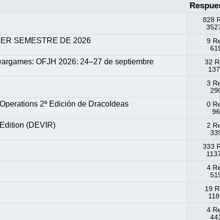
Respue
828 
3527
MER SEMESTRE DE 2026
9 R
615
 wargames: OFJH 2026: 24–27 de septiembre
32 R
137
3 R
290
Operations 2ª Edición de DracoIdeas
0 R
96
Edition (DEVIR)
2 R
339
333 
1137
4 R
519
19 R
118
4 R
44