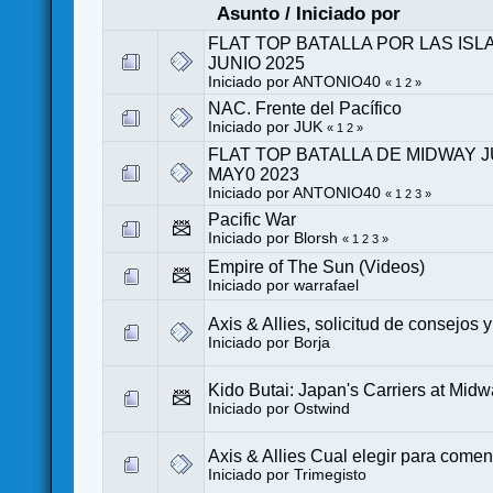
Asunto
/
Iniciado por
FLAT TOP BATALLA POR LAS ISLA
JUNIO 2025
Iniciado por
ANTONIO40
«
1
2
»
NAC. Frente del Pacífico
Iniciado por
JUK
«
1
2
»
FLAT TOP BATALLA DE MIDWAY J
MAY0 2023
Iniciado por
ANTONIO40
«
1
2
3
»
Pacific War
Iniciado por
Blorsh
«
1
2
3
»
Empire of The Sun (Videos)
Iniciado por
warrafael
Axis & Allies, solicitud de consejo
Iniciado por Borja
Kido Butai: Japan's Carriers at Mid
Iniciado por
Ostwind
Axis & Allies Cual elegir para come
Iniciado por
Trimegisto