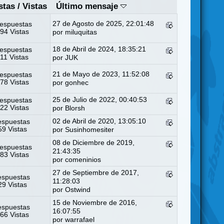
stas
/
Vistas
Último mensaje
27 de Agosto de 2025, 22:01:48
espuestas
94 Vistas
por
miluquitas
18 de Abril de 2024, 18:35:21
espuestas
11 Vistas
por
JUK
21 de Mayo de 2023, 11:52:08
espuestas
78 Vistas
por
gonhec
25 de Julio de 2022, 00:40:53
espuestas
22 Vistas
por
Blorsh
02 de Abril de 2020, 13:05:10
espuestas
9 Vistas
por
Susinhomesiter
08 de Diciembre de 2019,
espuestas
21:43:35
83 Vistas
por
comeninios
27 de Septiembre de 2017,
espuestas
11:28:03
9 Vistas
por
Ostwind
15 de Noviembre de 2016,
espuestas
16:07:55
66 Vistas
por
warrafael