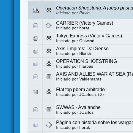
Operation Shoestring. A juego pasad
Iniciado por
Pavlo
CARRIER (Victory Games)
Iniciado por
borat
Tokyo Express (Victory Games)
Iniciado por
Ostwind
Axis Empires: Dai Senso
Iniciado por
Blorsh
OPERATION SHOESTRING
Iniciado por
hiarbas
AXIS AND ALLIES WAR AT SEA (R
Iniciado por
Valdemaras
Flat top pbem arbitrado
Iniciado por
JCarlos
«
1
2
»
SWWAS - Avalanche
Iniciado por
JCarlos
Página con historia sobre los warg
Iniciado por
horak