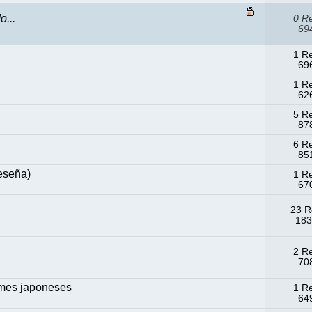
o...
0 R
694
1 R
696
1 R
626
5 R
878
6 R
851
eseña)
1 R
670
23 R
183
2 R
708
ames japoneses
1 R
649