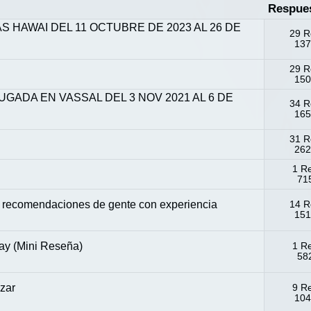
Respue
S HAWAI DEL 11 OCTUBRE DE 2023 AL 26 DE
29 R
137
29 R
150
UGADA EN VASSAL DEL 3 NOV 2021 AL 6 DE
34 R
165
31 R
262
1 R
715
s y recomendaciones de gente con experiencia
14 R
151
way (Mini Reseña)
1 R
582
nzar
9 R
104