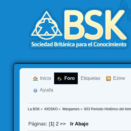
  Inicio
  Foro
Etiquetas
  Ezine
  Ayuda
La BSK
»
KIOSKO
»
Wargames
»
003 Periodo Histórico del bim
Páginas: [
1
]
2
>>
Ir Abajo