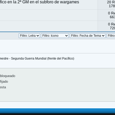
difico en la 2ª GM en el subforo de wargames
20 R
178
0 R
663
0 R
720
mestre - Segunda Guerra Mundial (frente del Pacífico)
bloqueado
ijado
esta