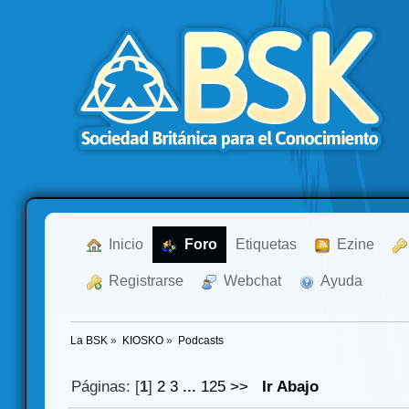
  Inicio
  Foro
Etiquetas
  Ezine
  Registrarse
  Webchat
  Ayuda
La BSK
»
KIOSKO
»
Podcasts
Páginas: [
1
]
2
3
...
125
>>
Ir Abajo