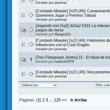
Iniciado por
jaxsnop
[Condado Meeple] 2x25 (49): Campamento
Queremos Jugar y Premios Tábula
Iniciado por
jaxsnop
[Jugando con Da2] JcDa2 #161 La interacc
juegos de mesa
Iniciado por
Ryoga121
[Condado Meeple] 2x22 (46): Hablamos de
Influencers con el Club Dragón
Iniciado por
jaxsnop
[Tres Flanquean Juntos] 11 - El ritual de 
Iniciado por
harlock1979
[Condado Meeple] 2x21 (45): Nos ponemos
Iniciado por
jaxsnop
Páginas: [
1
]
2
3
...
125
>>
Ir Arriba