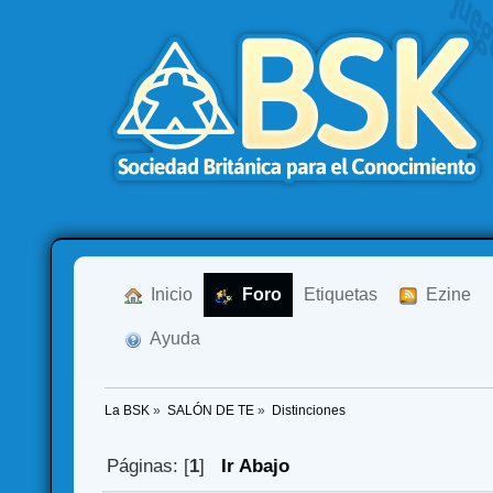
  Inicio
  Foro
Etiquetas
  Ezine
  Ayuda
La BSK
»
SALÓN DE TE
»
Distinciones
Páginas: [
1
]
Ir Abajo