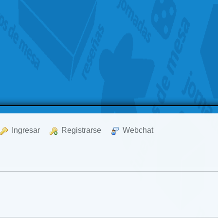
  Ingresar
  Registrarse
  Webchat