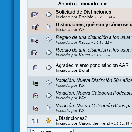
Asunto
/
Iniciado por
Solicitud de Distinciones
Iniciado por
Fisolofo
«
1
2
3
...
44
»
Distinciones, qué son y cómo se 
Iniciado por
Wkr
Regalo de una distinción a los usuar
Iniciado por
Ksuco
«
1
2
3
...
12
»
Regalo de una distinción a los usuar
Iniciado por
Ksuco
«
1
2
3
...
7
»
Agradecimiento por distinción AAR
Iniciado por
Blorsh
Votación: Nueva Distinción 50+ año
Iniciado por
Wkr
Votación: Nueva Categoría Podcasts 
Iniciado por
Wkr
Votación: Nueva Categoría Blogs par
Iniciado por
Wkr
¿Distinciones?
Iniciado por
Caron, the Fiend
«
1
2
3
...
25
»