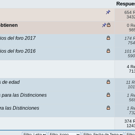
Respue
654 
3432
obtienen
0 R
985
ios del foro 2017
174 
754
ios del foro 2016
101 
590
4 R
713
s de edad
11 R
101
para las Distinciones
1 R
569
a las Distinciones
1 R
732
374 
1241