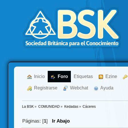
  Inicio
  Foro
Etiquetas
  Ezine
  Registrarse
  Webchat
  Ayuda
La BSK
»
COMUNIDAD
»
Kedadas
»
Cáceres
Páginas: [
1
]
Ir Abajo