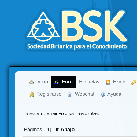
  Inicio
  Foro
Etiquetas
  Ezine
  Registrarse
  Webchat
  Ayuda
La BSK
»
COMUNIDAD
»
Kedadas
»
Cáceres
Páginas: [
1
]
Ir Abajo