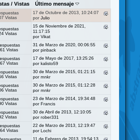
stas
/
Vistas
Último mensaje
17 de Octubre de 2013, 10:24:07
espuestas
7 Vistas
por
Julio
15 de Noviembre de 2021,
espuestas
11:17:15
4 Vistas
por
Vikat
31 de Marzo de 2020, 00:06:55
espuestas
61 Vistas
por
pinback
17 de Mayo de 2017, 13:25:26
espuestas
67 Vistas
por
kalisto59
30 de Marzo de 2015, 01:21:15
espuestas
6 Vistas
por
mnkr
30 de Marzo de 2015, 01:12:28
espuestas
6 Vistas
por
mnkr
23 de Marzo de 2014, 19:34:48
espuestas
0 Vistas
por
Francis
30 de Abril de 2013, 12:10:05
espuestas
2 Vistas
por
rober331
22 de Marzo de 2013, 12:19:47
espuestas
64 Vistas
por
Lochi
11 de Febrero de 2013, 19:54:13
Respuestas