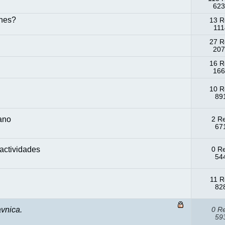
623
enes?
13 R
111
27 R
207
16 R
166
10 R
891
lano
2 R
67
 actividades
0 R
544
11 R
828
vnica.
0 R
593