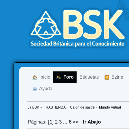
  Inicio
  Foro
Etiquetas
  Ezine
  Ayuda
La BSK
»
TRASTIENDA
»
Cajón de sastre
»
Mundo Virtual
Páginas: [
1
]
2
3
...
6
>>
Ir Abajo