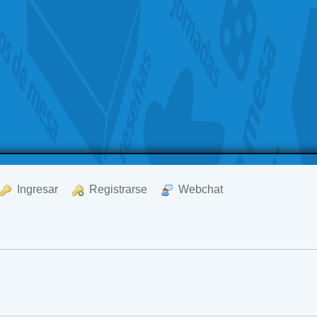
  Ingresar
  Registrarse
  Webchat