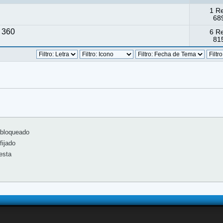
1 R
689
x 360
6 R
815
bloqueado
ijado
esta