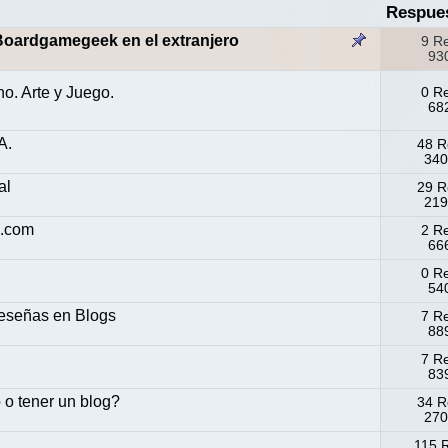
Respue
Boardgamegeek en el extranjero
9 R
930
. Arte y Juego.
0 R
682
A.
48 R
340
al
29 R
219
s.com
2 R
666
0 R
540
reseñas en Blogs
7 R
889
7 R
839
 o tener un blog?
34 R
270
115 