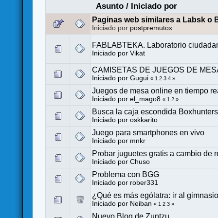
Asunto
/
Iniciado por
Paginas web similares a Labsk o 
Iniciado por
postpremutox
FABLABTEKA. Laboratorio ciudadano
Iniciado por
Vikat
CAMISETAS DE JUEGOS DE MES
Iniciado por Gugui
«
1
2
3
4
»
Juegos de mesa online en tiempo re
Iniciado por
el_mago8
«
1
2
»
Busca la caja escondida Boxhunter
Iniciado por
oskkarito
Juego para smartphones en vivo
Iniciado por
mnkr
Probar juguetes gratis a cambio de 
Iniciado por
Chuso
Problema con BGG
Iniciado por
rober331
¿Qué es más ególatra: ir al gimnasio
Iniciado por
Neiban
«
1
2
3
»
Nuevo Blog de Zuntzu