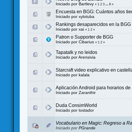
Iniciado por
Bartlevy
«
1
2
3
...
8
»
Encuesta en BGG: Cuántos años ti
Iniciado por
xylotuba
Rankings desaparecidos en la BGG
Iniciado por
xai
«
1
2
»
Patron o Supporter de BGG
Iniciado por Cibarius
«
1
2
»
Tapatalk y no leidos
Iniciado por
Arensivia
Starcraft video explicativo en castel
Iniciado por
kalala
Aplicación Android para horarios de
Iniciado por
Zaranthir
Duda ConsimWorld
Iniciado por
tostador
Vocabulario en Magic: Regreso a Ra
Iniciado por
PGrande