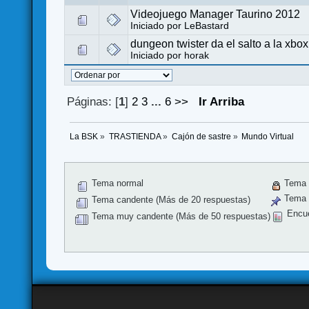
Videojuego Manager Taurino 2012
Iniciado por
LeBastard
dungeon twister da el salto a la xbo
Iniciado por
horak
Páginas: [
1
]
2
3
...
6
>>
Ir Arriba
La BSK
»
TRASTIENDA
»
Cajón de sastre
»
Mundo Virtual
Tema normal
Tema 
Tema f
Tema candente (Más de 20 respuestas)
Encu
Tema muy candente (Más de 50 respuestas)