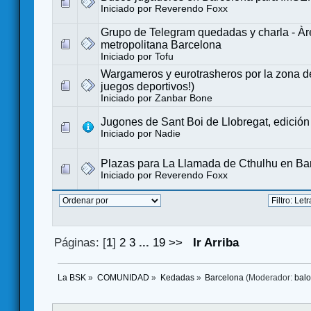
Iniciado por
Reverendo Foxx
Grupo de Telegram quedadas y charla - Àr
metropolitana Barcelona
Iniciado por
Tofu
Wargameros y eurotrasheros por la zona de
juegos deportivos!)
Iniciado por
Zanbar Bone
Jugones de Sant Boi de Llobregat, edición 
Iniciado por
Nadie
Plazas para La Llamada de Cthulhu en Ba
Iniciado por
Reverendo Foxx
Páginas: [
1
]
2
3
...
19
>>
Ir Arriba
La BSK
»
COMUNIDAD
»
Kedadas
»
Barcelona
(Moderador:
bal