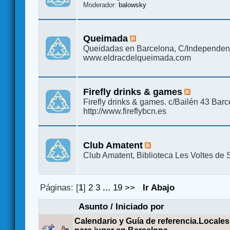
Moderador:
balowsky
Queimada
Queidadas en Barcelona, C/Independen
www.eldracdelqueimada.com
Firefly drinks & games
Firefly drinks & games. c/Bailén 43 Bar
http://www.fireflybcn.es
Club Amatent
Club Amatent, Biblioteca Les Voltes de 
Páginas: [
1
]
2
3
...
19
>>
Ir Abajo
Asunto
/
Iniciado por
Calendario y Guía de referencia.Locales