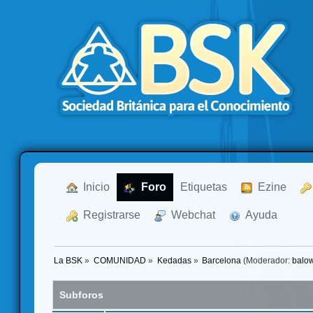
  Inicio
  Foro
Etiquetas
  Ezine
  Registrarse
  Webchat
  Ayuda
La BSK
»
COMUNIDAD
»
Kedadas
»
Barcelona
(Moderador:
balo
Subforos