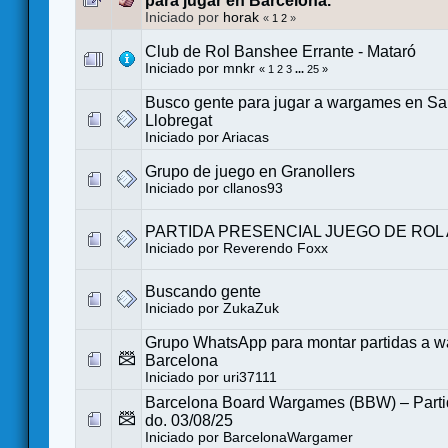
para jugar en Barcelona.
Iniciado por
horak
«
1
2
»
Club de Rol Banshee Errante - Mataró
Iniciado por
mnkr
«
1
2
3
...
25
»
Busco gente para jugar a wargames en San
Llobregat
Iniciado por
Ariacas
Grupo de juego en Granollers
Iniciado por
cllanos93
PARTIDA PRESENCIAL JUEGO DE ROL 
Iniciado por
Reverendo Foxx
Buscando gente
Iniciado por
ZukaZuk
Grupo WhatsApp para montar partidas a 
Barcelona
Iniciado por
uri37111
Barcelona Board Wargames (BBW) – Partid
do. 03/08/25
Iniciado por
BarcelonaWargamer