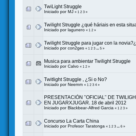
TwiLight Struggle
Iniciado por
MJ
«
1
2
3
»
Twilight Struggle ¿qué háriais en esta situ
Iniciado por
lagunero
«
1
2
»
Twilight Struggle para jugar con la novia?
Iniciado por
con2ges
«
1
2
3
...
5
»
Musica para ambientar Twilight Struggle
Iniciado por
Calvo
«
1
2
»
Twitlight Struggle , ¿Si o No?
Iniciado por
Neemm
«
1
2
3
4
»
PRESENTACIÓN "OFICIAL" DE TWILIG
EN JUGARXJUGAR. 18 de abril 2012
Iniciado por
Blackbear-Alfred Garcia
«
1
2
3
»
Concurso La Carta China
Iniciado por Profesor Taratonga
«
1
2
3
...
6
»