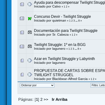
Ayuda para descompensar Twilight Strugg
Iniciado por
Calvo
«
1
2
»
Concurso Devir - Twilight Struggle
Iniciado por quietman
«
1
2
3
...
8
»
Documentación para Twilight Struggle
Iniciado por
Sr. Cabeza
«
1
2
»
Twilight Struggle: 1º en la BGG
Iniciado por
lagunero
«
1
2
3
...
8
»
Azar en Twilight Struggle y Labyrinth
Iniciado por
lagunero
PROPUESTA DE CARTAS SOBRE ESPA
TWILIGHT STRUGGEL
Iniciado por
Blackbear-Alfred Garcia
«
1
2
»
Páginas: [
1
]
2
>>
Ir Arriba