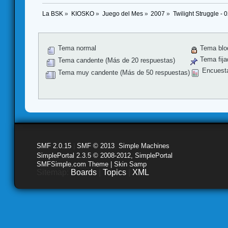
La BSK
»
KIOSKO
»
Juego del Mes
»
2007
»
Twilight Struggle - 
Tema normal
Tema blo
Tema fija
Tema candente (Más de 20 respuestas)
Encuest
Tema muy candente (Más de 50 respuestas)
SMF 2.0.15
|
SMF © 2013
,
Simple Machines
SimplePortal 2.3.5 © 2008-2012, SimplePortal
SMFSimple.com Theme | Skin Samp
Sitemap:
Boards
|
Topics
|
XML