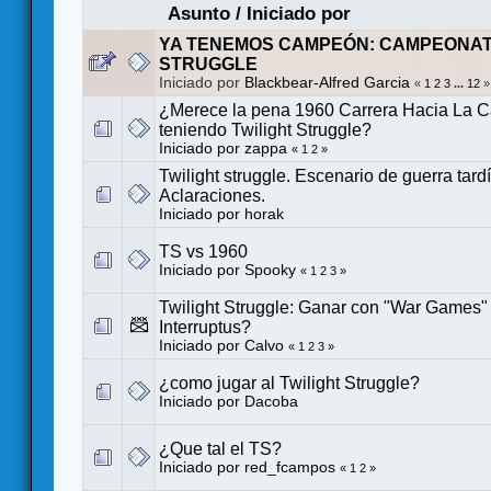
Asunto
/
Iniciado por
YA TENEMOS CAMPEÓN: CAMPEONAT
STRUGGLE
Iniciado por
Blackbear-Alfred Garcia
«
1
2
3
...
12
»
¿Merece la pena 1960 Carrera Hacia La 
teniendo Twilight Struggle?
Iniciado por
zappa
«
1
2
»
Twilight struggle. Escenario de guerra tardí
Aclaraciones.
Iniciado por
horak
TS vs 1960
Iniciado por
Spooky
«
1
2
3
»
Twilight Struggle: Ganar con "War Games
Interruptus?
Iniciado por
Calvo
«
1
2
3
»
¿como jugar al Twilight Struggle?
Iniciado por
Dacoba
¿Que tal el TS?
Iniciado por
red_fcampos
«
1
2
»