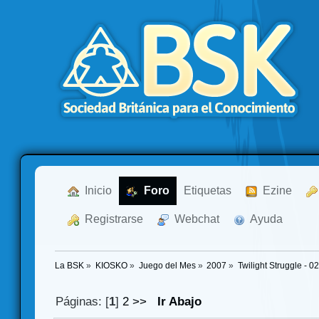
  Inicio
  Foro
Etiquetas
  Ezine
  Registrarse
  Webchat
  Ayuda
La BSK
»
KIOSKO
»
Juego del Mes
»
2007
»
Twilight Struggle - 0
Páginas: [
1
]
2
>>
Ir Abajo