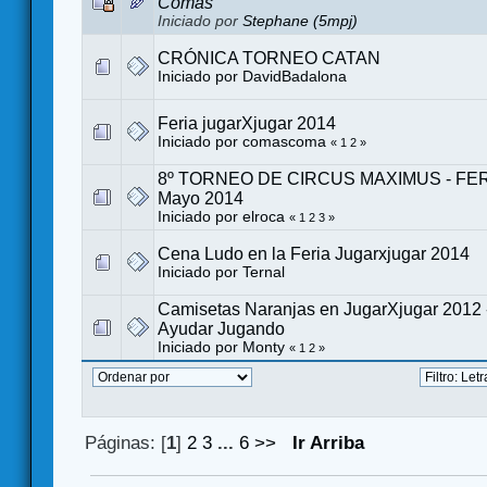
Comas
Iniciado por
Stephane (5mpj)
CRÓNICA TORNEO CATAN
Iniciado por
DavidBadalona
Feria jugarXjugar 2014
Iniciado por
comascoma
«
1
2
»
8º TORNEO DE CIRCUS MAXIMUS - FERIA
Mayo 2014
Iniciado por
elroca
«
1
2
3
»
Cena Ludo en la Feria Jugarxjugar 2014
Iniciado por
Ternal
Camisetas Naranjas en JugarXjugar 2012 -
Ayudar Jugando
Iniciado por
Monty
«
1
2
»
Páginas: [
1
]
2
3
...
6
>>
Ir Arriba