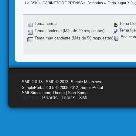
La BSK
»
GABINETE DE PRENSA
»
Jornadas
»
Feria Jugar X Ju
Tema normal
Tema blo
Tema fija
Tema candente (Más de 20 respuestas)
Encuest
Tema muy candente (Más de 50 respuestas)
SMF 2.0.15
|
SMF © 2013
,
Simple Machines
SimplePortal 2.3.5 © 2008-2012, SimplePortal
SMFSimple.com Theme | Skin Samp
Sitemap:
Boards
|
Topics
|
XML