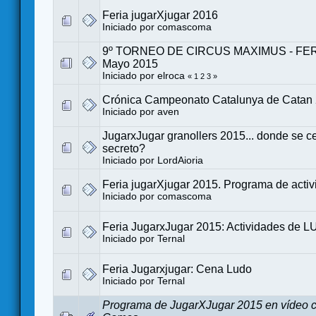
Feria jugarXjugar 2016
Iniciado por
comascoma
9º TORNEO DE CIRCUS MAXIMUS - FERIA
Mayo 2015
Iniciado por
elroca
«
1
2
3
»
Crónica Campeonato Catalunya de Catan
Iniciado por
aven
JugarxJugar granollers 2015... donde se c
secreto?
Iniciado por
LordAioria
Feria jugarXjugar 2015. Programa de acti
Iniciado por
comascoma
Feria JugarxJugar 2015: Actividades de 
Iniciado por
Ternal
Feria Jugarxjugar: Cena Ludo
Iniciado por
Ternal
Programa de JugarXJugar 2015 en vídeo c