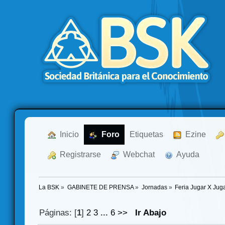
  Inicio
  Foro
Etiquetas
  Ezine
  Registrarse
  Webchat
  Ayuda
La BSK
»
GABINETE DE PRENSA
»
Jornadas
»
Feria Jugar X Jug
Páginas: [
1
]
2
3
...
6
>>
Ir Abajo