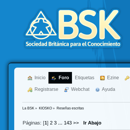
  Inicio
  Foro
Etiquetas
  Ezine
  Registrarse
  Webchat
  Ayuda
La BSK
»
KIOSKO
»
Reseñas escritas
Páginas: [
1
]
2
3
...
143
>>
Ir Abajo